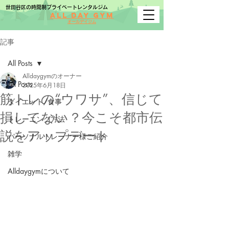
世田谷区の時間制プライベートレンタルジム
All Day Gym
オールデイジム
記事
All Posts
Alldaygymのオーナー
All Posts
2025年6月18日
筋トレの“ウワサ”、信じて
ダイエット/食事
損してない？今こそ都市伝
トレーニング方法
説をアップデート
パーソナルトレーナー様ご紹介
雑学
Alldaygymについて