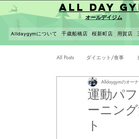
All Day G
オールデイジム
Alldaygymについて
千歳船橋店
桜新町店
用賀店
All Posts
ダイエット/食事
Alldaygymのオー
運動パフ
ーニング
ト