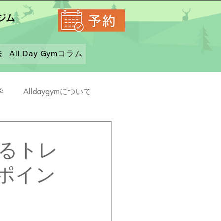
ジム
法
All Day Gymコラム
学
Alldaygymについて
るトレ
ポイン