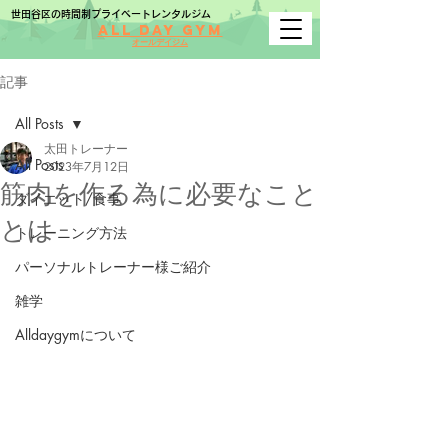
世田谷区の時間制プライベートレンタルジム
All Day Gym
オールデイジム
記事
All Posts
太田トレーナー
All Posts
2023年7月12日
筋肉を作る為に必要なこと
ダイエット/食事
とは
トレーニング方法
パーソナルトレーナー様ご紹介
雑学
Alldaygymについて