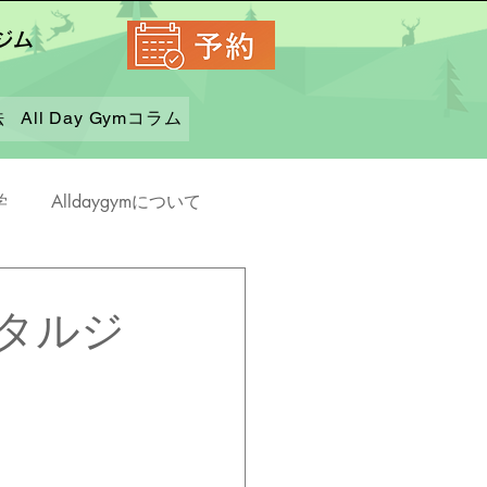
ジム
法
All Day Gymコラム
学
Alldaygymについて
タルジ