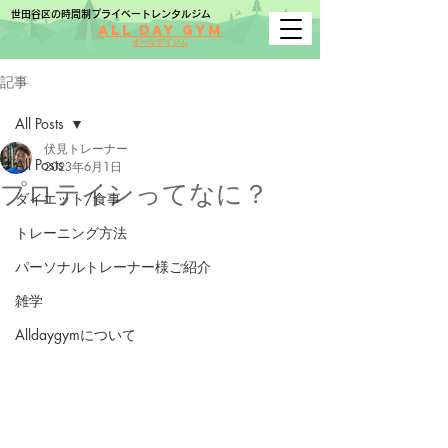
世田谷区の時間制プライベートレンタルジム
All Day Gym
オールデイジム
記事
All Posts
伏見トレーナー
All Posts
2023年6月1日
プロテインってなに？
ダイエット/食事
トレーニング方法
パーソナルトレーナー様ご紹介
雑学
Alldaygymについて