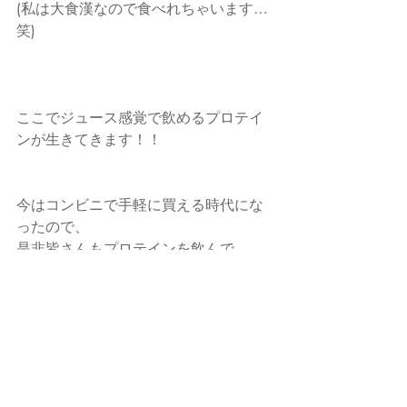
(私は大食漢なので食べれちゃいます…
笑)
ここでジュース感覚で飲めるプロテイ
ンが生きてきます！！
今はコンビニで手軽に買える時代にな
ったので、
是非皆さんもプロテインを飲んで、
理想の体型、健康ライフ
を目指していきましょう！！